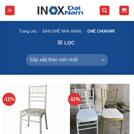
Skip
to
content
Trang chủ
/
BÀN GHẾ NHÀ HÀNG
/
GHẾ CHIAVARI
LỌC
-11%
-11%