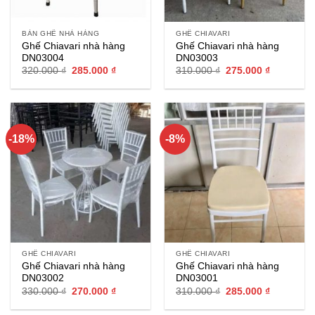
BÀN GHẾ NHÀ HÀNG
GHẾ CHIAVARI
Ghế Chiavari nhà hàng
Ghế Chiavari nhà hàng
DN03004
DN03003
Giá
Giá
Giá
Giá
320.000
₫
285.000
₫
310.000
₫
275.000
₫
gốc
hiện
gốc
hiện
là:
tại
là:
tại
320.000 ₫.
là:
310.000 ₫.
là:
285.000 ₫.
275.000 ₫
-18%
-8%
GHẾ CHIAVARI
GHẾ CHIAVARI
Ghế Chiavari nhà hàng
Ghế Chiavari nhà hàng
DN03002
DN03001
Giá
Giá
Giá
Giá
330.000
₫
270.000
₫
310.000
₫
285.000
₫
gốc
hiện
gốc
hiện
là:
tại
là:
tại