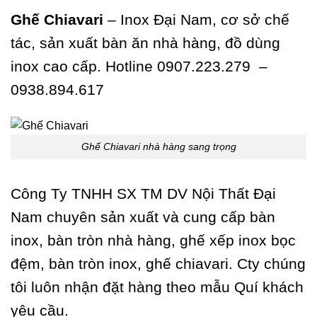
330.000 ₫.
là:
310.000 ₫.
là:
270.000 ₫.
285.000 ₫
Ghế Chiavari
– Inox Đại Nam, cơ sở chế
tác, sản xuất bàn ăn nhà hàng, đồ dùng
inox cao cấp. Hotline 0907.223.279 –
0938.894.617
Ghế Chiavari nhà hàng sang trọng
Công Ty TNHH SX TM DV Nội Thất Đại
Nam chuyên sản xuất và cung cấp
bàn
inox
,
bàn tròn nhà hàng
,
ghế xếp inox bọc
đệm
,
bàn tròn inox,
ghế chiavari. Cty chúng
tôi luôn nhận đặt hàng theo mẫu Quí khách
yêu cầu.