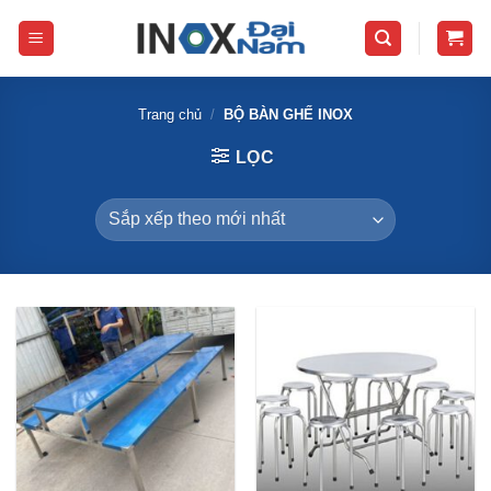
Skip
to
content
Trang chủ
/
BỘ BÀN GHẾ INOX
LỌC