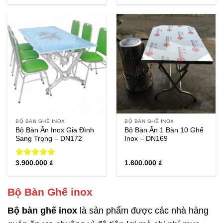
BỘ BÀN GHẾ INOX
BỘ BÀN GHẾ INOX
Bộ Bàn Ăn Inox Gia Đình
Bộ Bàn Ăn 1 Bàn 10 Ghế
Sang Trọng – DN172
Inox – DN169
3.900.000
₫
1.600.000
₫
Được xếp
hạng
5.00
5 sao
Bộ Bàn Ghế inox
Bộ bàn ghế inox
là sản phẩm được các nhà hàng