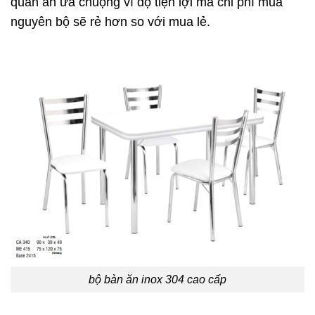
quán ăn ưa chuộng vì độ tiện lợi mà chi phí mua
nguyên bộ sẽ rẻ hơn so với mua lẻ.
bộ bàn ăn inox 304 cao cấp