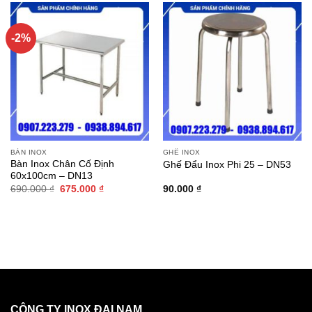
120.000 ₫.
-2%
BÀN INOX
GHẾ INOX
Bàn Inox Chân Cố Định
Ghế Đẩu Inox Phi 25 – DN53
60x100cm – DN13
Giá
Giá
690.000
₫
675.000
₫
90.000
₫
gốc
hiện
là:
tại
690.000 ₫.
là:
675.000 ₫.
CÔNG TY INOX ĐẠI NAM