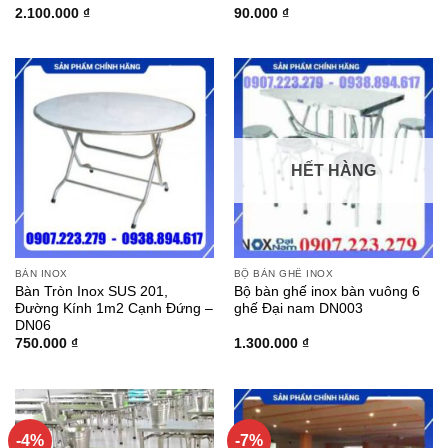
2.100.000
₫
90.000
₫
Được
xếp
hạng
3.00
5
sao
HẾT HÀNG
BÀN INOX
BỘ BÀN GHẾ INOX
Bàn Tròn Inox SUS 201,
Bộ bàn ghế inox bàn vuông 6
Đường Kính 1m2 Cạnh Đứng –
ghế Đại nam DN003
DN06
750.000
₫
1.300.000
₫
-4%
-7%