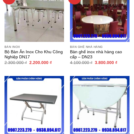
BÀN INOX
BÀN GHẾ NHÀ HÀNG
Bộ Bàn Ăn Inox Cho Khu Công
Bàn ghế inox nhà hàng cao
Nghiệp DN17
cấp – DN23
Giá
Giá
Giá
Giá
2.300.000
₫
2.200.000
₫
4.100.000
₫
3.800.000
₫
gốc
hiện
gốc
hiện
là:
tại
là:
tại
2.300.000 ₫.
là:
4.100.000 ₫.
là:
2.200.000 ₫.
3.800.00