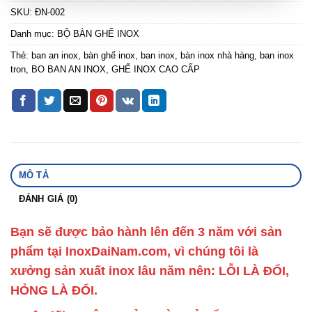
SKU:
ĐN-002
Danh mục:
BỘ BÀN GHẾ INOX
Thẻ:
ban an inox
,
bàn ghế inox
,
ban inox
,
bàn inox nhà hàng
,
ban inox
tron
,
BO BAN AN INOX
,
GHẾ INOX CAO CẤP
MÔ TẢ
ĐÁNH GIÁ (0)
Bạn sẽ được bảo hành lên đến 3 năm với sản
phẩm tại InoxDaiNam.com, vì chúng tôi là
xưởng sản xuất inox lâu năm nên: LỖI LÀ ĐỔI,
HỎNG LÀ ĐỔI.