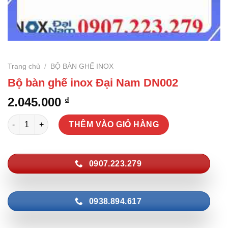
Trang chủ
/
BỘ BÀN GHẾ INOX
Bộ bàn ghế inox Đại Nam DN002
2.045.000
₫
Bộ bàn ghế inox Đại Nam DN002 số lượng
THÊM VÀO GIỎ HÀNG
0907.223.279
0938.894.617