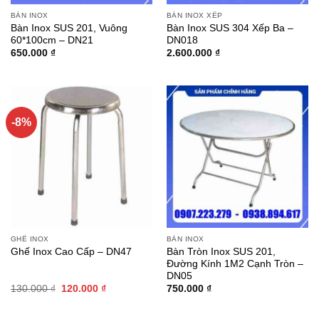
BÀN INOX
BÀN INOX XẾP
Bàn Inox SUS 201, Vuông
Bàn Inox SUS 304 Xếp Ba –
60*100cm – DN21
DN018
650.000
₫
2.600.000
₫
-8%
GHẾ INOX
BÀN INOX
Bàn Tròn Inox SUS 201,
Ghế Inox Cao Cấp – DN47
Đường Kính 1M2 Cạnh Tròn –
DN05
Giá
Giá
130.000
₫
120.000
₫
750.000
₫
gốc
hiện
là:
tại
130.000 ₫.
là: