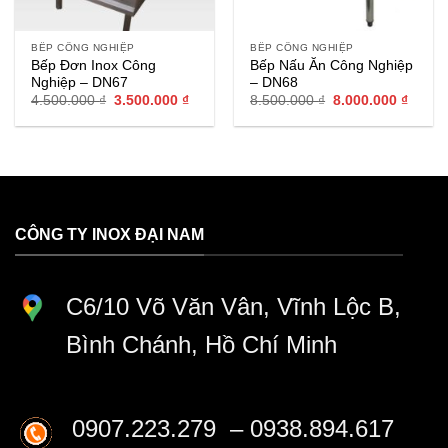
BẾP CÔNG NGHIỆP
BẾP CÔNG NGHIỆP
Bếp Đơn Inox Công
Bếp Nấu Ăn Công Nghiệp
Nghiệp – DN67
– DN68
Giá
Giá
Giá
Giá
4.500.000
₫
3.500.000
₫
8.500.000
₫
8.000.000
₫
gốc
hiện
gốc
hiện
là:
tại
là:
tại
4.500.000 ₫.
là:
8.500.000 ₫.
là:
3.500.000 ₫.
8.000.
CÔNG TY INOX ĐẠI NAM
C6/10 Võ Văn Vân, Vĩnh Lộc B,
Bình Chánh, Hồ Chí Minh
0907.223.279 – 0938.894.617