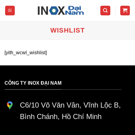
Skip
to
content
WISHLIST
[yith_wcwl_wishlist]
CÔNG TY INOX ĐẠI NAM
C6/10 Võ Văn Vân, Vĩnh Lộc B,
Bình Chánh, Hồ Chí Minh