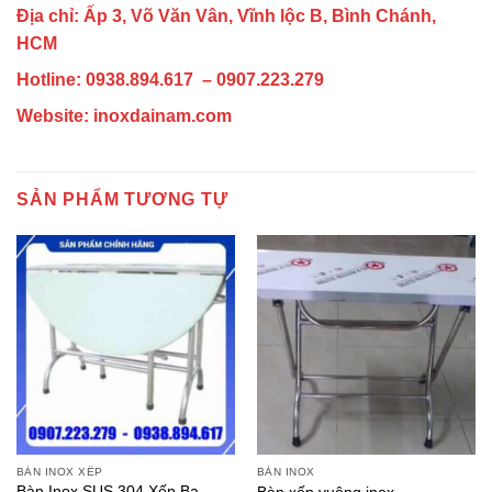
Địa chỉ: Ấp 3, Võ Văn Vân, Vĩnh lộc B, Bình Chánh,
HCM
Hotline:
0938.894.617
– 0907.223.279
Website: inoxdainam.com
SẢN PHẨM TƯƠNG TỰ
BÀN INOX XẾP
BÀN INOX
Bàn Inox SUS 304 Xếp Ba –