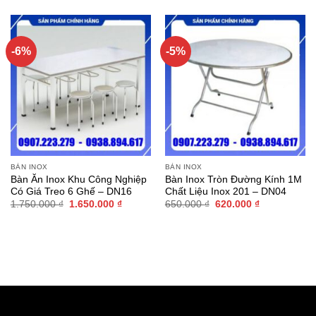
-6%
-5%
BÀN INOX
BÀN INOX
Bàn Ăn Inox Khu Công Nghiệp
Bàn Inox Tròn Đường Kính 1M
Có Giá Treo 6 Ghế – DN16
Chất Liệu Inox 201 – DN04
Giá
Giá
Giá
Giá
1.750.000
₫
1.650.000
₫
650.000
₫
620.000
₫
gốc
hiện
gốc
hiện
là:
tại
là:
tại
1.750.000 ₫.
là:
650.000 ₫.
là:
1.650.000 ₫.
620.000 ₫.