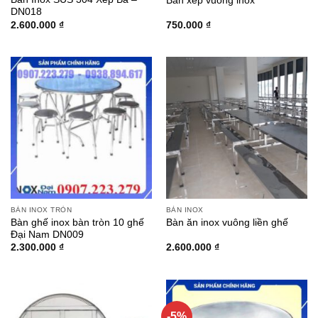
Bàn xếp vuông inox
DN018
2.600.000
₫
750.000
₫
BÀN INOX TRÒN
BÀN INOX
Bàn ghế inox bàn tròn 10 ghế
Bàn ăn inox vuông liền ghế
Đại Nam DN009
2.300.000
₫
2.600.000
₫
-5%