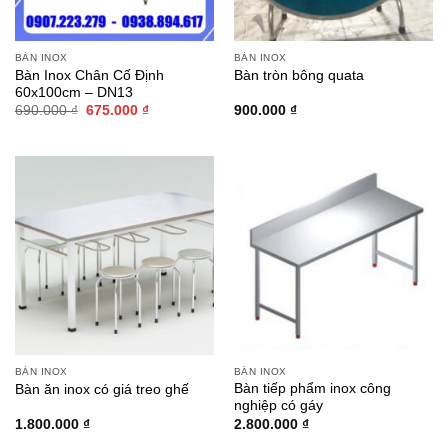
BÀN INOX
BÀN INOX
Bàn Inox Chân Cố Định
Bàn tròn bông quata
60x100cm – DN13
Giá
Giá
690.000
₫
675.000
₫
900.000
₫
gốc
hiện
là:
tại
690.000 ₫.
là:
675.000 ₫.
BÀN INOX
BÀN INOX
Bàn tiếp phẩm inox công
Bàn ăn inox có giá treo ghế
nghiệp có gáy
1.800.000
₫
2.800.000
₫