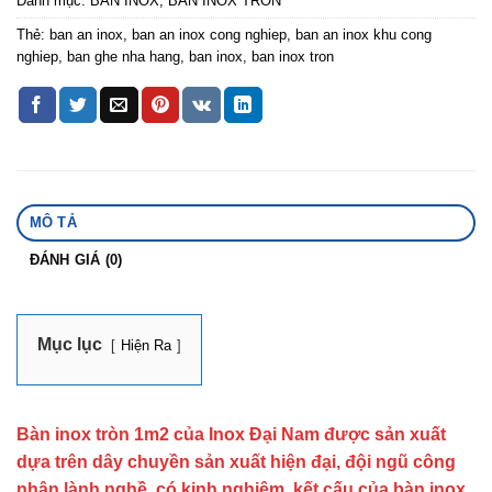
Danh mục:
BÀN INOX
,
BÀN INOX TRÒN
Thẻ:
ban an inox
,
ban an inox cong nghiep
,
ban an inox khu cong
nghiep
,
ban ghe nha hang
,
ban inox
,
ban inox tron
MÔ TẢ
ĐÁNH GIÁ (0)
Mục lục
Hiện Ra
Bàn inox tròn 1m2 của Inox Đại Nam được sản xuất
dựa trên dây chuyền sản xuất hiện đại, đội ngũ công
nhân lành nghề, có kinh nghiệm, kết cấu của bàn inox