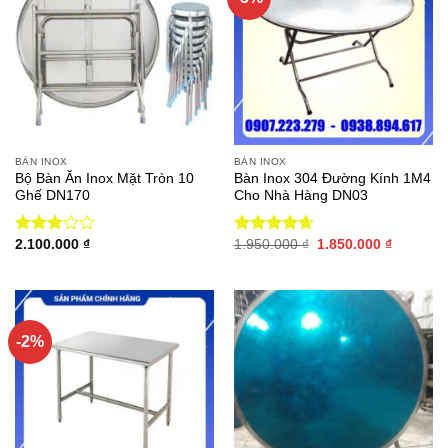
BÀN INOX
BÀN INOX
Bộ Bàn Ăn Inox Mặt Tròn 10
Bàn Inox 304 Đường Kính 1M4
Ghế DN170
Cho Nhà Hàng DN03
Giá
Giá
2.100.000
₫
1.950.000
₫
1.850.000
₫
Được
Được xếp
gốc
hiện
xếp
hạng
4.67
là:
tại
hạng
5 sao
1.950.000 ₫.
là:
3.00
5
1.850.00
sao
-2%