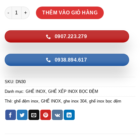
Ghế Inox Tựa Nệm Không Xếp DN30 số lượng
THÊM VÀO GIỎ HÀNG
0907.223.279
0938.894.617
SKU:
DN30
Danh mục:
GHẾ INOX
,
GHẾ XẾP INOX BỌC ĐỆM
Thẻ:
ghế đệm inox
,
GHẾ INOX
,
ghe inox 304
,
ghế inox bọc đệm