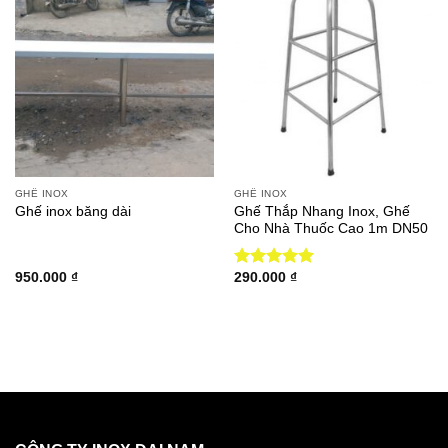
GHẾ INOX
GHẾ INOX
Ghế Thắp Nhang Inox, Ghế
Ghế inox băng dài
Cho Nhà Thuốc Cao 1m DN50
950.000
₫
290.000
₫
Được xếp
hạng
5.00
5 sao