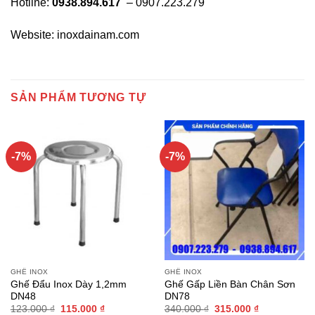
Hotline:
0938.894.617
– 0907.223.279
Website: inoxdainam.com
SẢN PHẨM TƯƠNG TỰ
-7%
-7%
GHẾ INOX
GHẾ INOX
Ghế Đẩu Inox Dày 1,2mm
Ghế Gấp Liền Bàn Chân Sơn
DN48
DN78
Giá
Giá
Giá
Giá
123.000
₫
115.000
₫
340.000
₫
315.000
₫