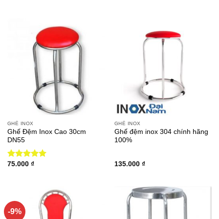
gốc
hiện
gốc
hiện
là:
tại
là:
tại
123.000 ₫.
là:
340.000 ₫.
là:
115.000 ₫.
315.000 ₫.
GHẾ INOX
GHẾ INOX
Ghế Đệm Inox Cao 30cm
Ghế đệm inox 304 chính hãng
DN55
100%
75.000
₫
135.000
₫
Được xếp
hạng
5.00
5 sao
-9%