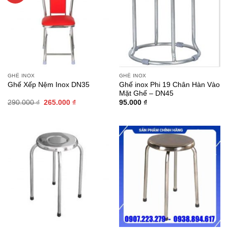
GHẾ INOX
GHẾ INOX
Ghế inox Phi 19 Chân Hàn Vào
Ghế Xếp Nệm Inox DN35
Mặt Ghế – DN45
Giá
Giá
290.000
₫
265.000
₫
95.000
₫
gốc
hiện
là:
tại
290.000 ₫.
là:
265.000 ₫.