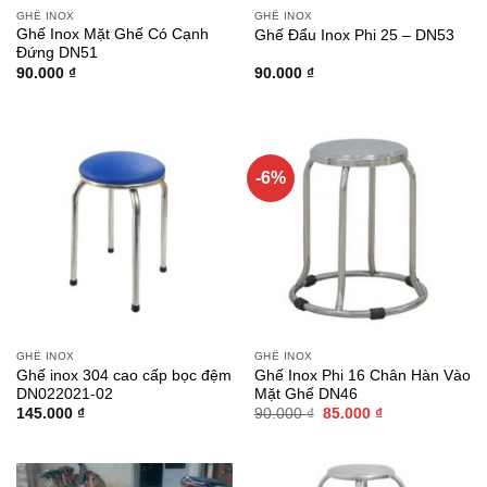
GHẾ INOX
GHẾ INOX
Ghế Inox Mặt Ghế Có Cạnh
Ghế Đẩu Inox Phi 25 – DN53
Đứng DN51
90.000
₫
90.000
₫
-6%
GHẾ INOX
GHẾ INOX
Ghế inox 304 cao cấp bọc đệm
Ghế Inox Phi 16 Chân Hàn Vào
DN022021-02
Mặt Ghế DN46
Giá
Giá
145.000
₫
90.000
₫
85.000
₫
gốc
hiện
là:
tại
90.000 ₫.
là:
85.000 ₫.