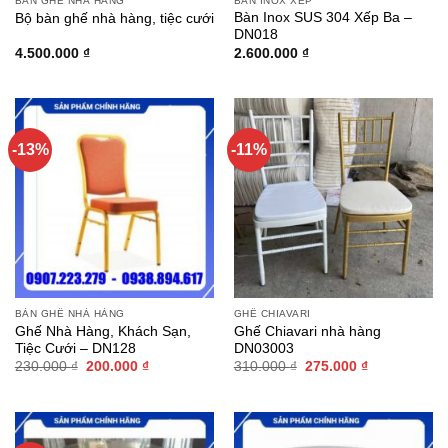
BÀN GHẾ NHÀ HÀNG
BÀN INOX XẾP
Bàn Inox SUS 304 Xếp Ba –
Bộ bàn ghế nhà hàng, tiệc cưới
DN018
4.500.000
₫
2.600.000
₫
-13%
-11%
BÀN GHẾ NHÀ HÀNG
GHẾ CHIAVARI
Ghế Nhà Hàng, Khách Sạn,
Ghế Chiavari nhà hàng
Tiệc Cưới – DN128
DN03003
Giá
Giá
Giá
Giá
230.000
₫
200.000
₫
310.000
₫
275.000
₫
gốc
hiện
gốc
hiện
là:
tại
là:
tại
230.000 ₫.
là:
310.000 ₫.
là:
200.000 ₫.
275.000 ₫.