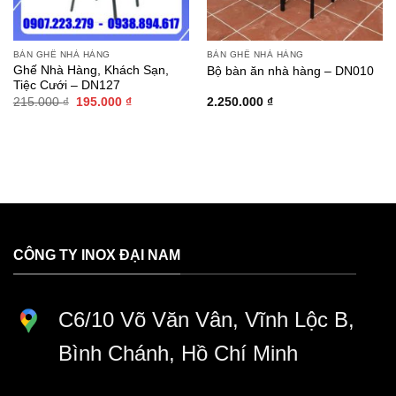
BÀN GHẾ NHÀ HÀNG
BÀN GHẾ NHÀ HÀNG
Ghế Nhà Hàng, Khách Sạn,
Bộ bàn ăn nhà hàng – DN010
Tiệc Cưới – DN127
Giá
Giá
215.000
₫
195.000
₫
2.250.000
₫
gốc
hiện
là:
tại
215.000 ₫.
là:
195.000 ₫.
CÔNG TY INOX ĐẠI NAM
C6/10 Võ Văn Vân, Vĩnh Lộc B,
Bình Chánh, Hồ Chí Minh