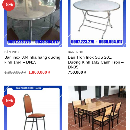
-8%
BÀN INOX
BÀN INOX
Bàn inox 304 nhà hàng đường
Bàn Tròn Inox SUS 201,
kính 1m4 – DN19
Đường Kính 1M2 Cạnh Tròn –
DN05
Giá
Giá
1.950.000
₫
1.800.000
₫
750.000
₫
gốc
hiện
là:
tại
1.950.000 ₫.
là:
1.800.000 ₫.
-9%