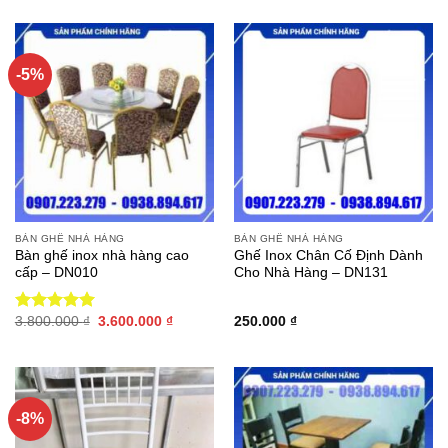
-5%
BÀN GHẾ NHÀ HÀNG
BÀN GHẾ NHÀ HÀNG
Bàn ghế inox nhà hàng cao
Ghế Inox Chân Cố Định Dành
cấp – DN010
Cho Nhà Hàng – DN131
Giá
Giá
3.800.000
₫
3.600.000
₫
250.000
₫
Được xếp
gốc
hiện
hạng
5.00
là:
tại
5 sao
3.800.000 ₫.
là:
3.600.000 ₫.
-8%