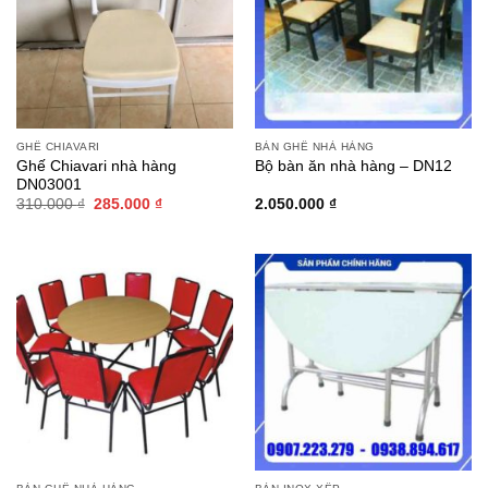
GHẾ CHIAVARI
BÀN GHẾ NHÀ HÀNG
Ghế Chiavari nhà hàng
Bộ bàn ăn nhà hàng – DN12
DN03001
Giá
Giá
310.000
₫
285.000
₫
2.050.000
₫
gốc
hiện
là:
tại
310.000 ₫.
là:
285.000 ₫.