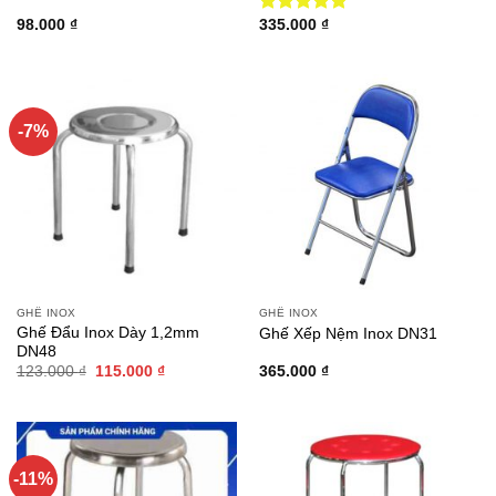
98.000
₫
335.000
₫
Được xếp
hạng
5.00
5 sao
-7%
GHẾ INOX
GHẾ INOX
Ghế Đẩu Inox Dày 1,2mm
Ghế Xếp Nệm Inox DN31
DN48
Giá
Giá
123.000
₫
115.000
₫
365.000
₫
gốc
hiện
là:
tại
123.000 ₫.
là:
115.000 ₫.
-11%