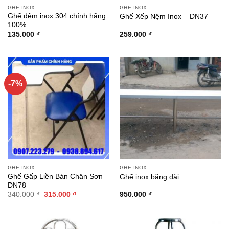
GHẾ INOX
GHẾ INOX
Ghế đệm inox 304 chính hãng
Ghế Xếp Nệm Inox – DN37
100%
135.000
₫
259.000
₫
-7%
GHẾ INOX
GHẾ INOX
Ghế Gấp Liền Bàn Chân Sơn
Ghế inox băng dài
DN78
Giá
Giá
340.000
₫
315.000
₫
950.000
₫
gốc
hiện
là:
tại
340.000 ₫.
là:
315.000 ₫.