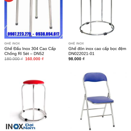
GHẾ INOX
GHẾ INOX
Ghế Đẩu Inox 304 Cao Cấp
Ghế đôn inox cao cấp bọc đệm
Chống Rỉ Sét – DN52
DN022021-01
Giá
Giá
180.000
₫
160.000
₫
98.000
₫
gốc
hiện
là:
tại
180.000 ₫.
là:
160.000 ₫.