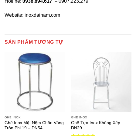
Hotline:
0938.894.617
– 0907.223.279
Website: inoxdainam.com
SẢN PHẨM TƯƠNG TỰ
GHẾ INOX
GHẾ INOX
Ghế Inox Mặt Nệm Chân Vòng
Ghế Tựa Inox Không Xếp
Tròn Phi 19 – DN54
DN29