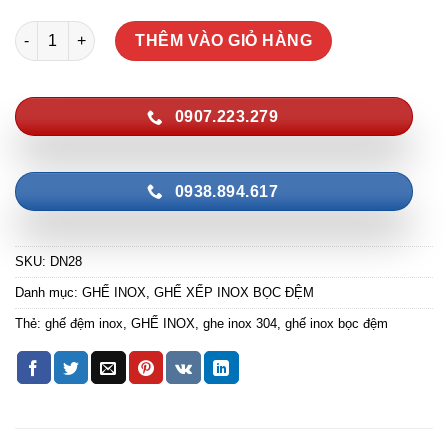
Ghế Xếp Nệm Inox Cao Cấp DN28 số lượng
THÊM VÀO GIỎ HÀNG
0907.223.279
0938.894.617
SKU:
DN28
Danh mục:
GHẾ INOX
,
GHẾ XẾP INOX BỌC ĐỆM
Thẻ:
ghế đệm inox
,
GHẾ INOX
,
ghe inox 304
,
ghế inox bọc đệm