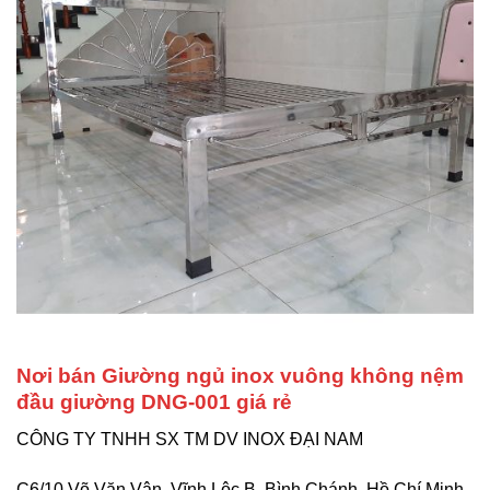
Nơi bán Giường ngủ inox vuông không nệm
đầu giường DNG-001 giá rẻ
CÔNG TY TNHH SX TM DV INOX ĐẠI NAM
C6/10 Võ Văn Vân, Vĩnh Lộc B, Bình Chánh, Hồ Chí Minh