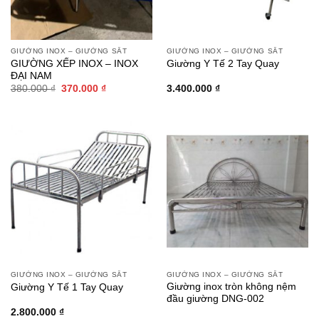
GIƯỜNG INOX – GIƯỜNG SẮT
GIƯỜNG INOX – GIƯỜNG SẮT
GIƯỜNG XẾP INOX – INOX
Giường Y Tế 2 Tay Quay
ĐẠI NAM
Giá
Giá
380.000
₫
370.000
₫
3.400.000
₫
gốc
hiện
là:
tại
380.000 ₫.
là:
370.000 ₫.
GIƯỜNG INOX – GIƯỜNG SẮT
GIƯỜNG INOX – GIƯỜNG SẮT
Giường inox tròn không nệm
Giường Y Tế 1 Tay Quay
đầu giường DNG-002
2.800.000
₫