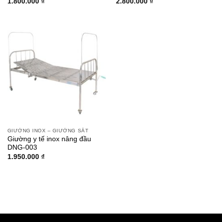
1.800.000
₫
2.800.000
₫
GIƯỜNG INOX – GIƯỜNG SẮT
Giường y tế inox nâng đầu
DNG-003
1.950.000
₫