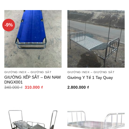
-9%
GIƯỜNG INOX – GIƯỜNG SẮT
GIƯỜNG INOX – GIƯỜNG SẮT
GIƯỜNG XẾP SẮT – ĐẠI NAM
Giường Y Tế 1 Tay Quay
DNGX001
Giá
Giá
340.000
₫
310.000
₫
2.800.000
₫
gốc
hiện
là:
tại
340.000 ₫.
là:
310.000 ₫.